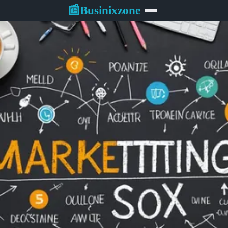
Businixzone
📰