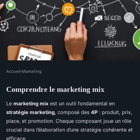
Accueil
›
Marketing
MARKETING
Comprendre le marketing mix
Marketing mix et SEO :
optimiser sa visibilité
Le
marketing mix
est un outil fondamental en
stratégie marketing
, composé des
4P
: produit, prix,
Lyana
•
9 décembre 2024
•
7 min de lecture
place, et promotion. Chaque composant joue un rôle
crucial dans l’élaboration d’une stratégie cohérente et
efficace.