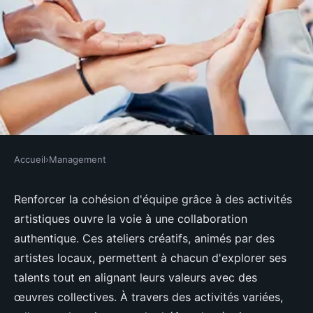
Accueil
›
Management
MANAGEMENT
Renforcez la cohésion d'équipe
Renforcer la cohésion d'équipe grâce à des activités
artistiques ouvre la voie à une collaboration
avec des activités artistiques
authentique. Ces ateliers créatifs, animés par des
artistes locaux, permettent à chacun d'explorer ses
Lyana
•
27 avril 2025
•
3 min de lecture
talents tout en alignant leurs valeurs avec des
œuvres collectives. À travers des activités variées,