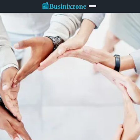
Businixzone
📰